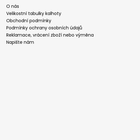
č
O nás
u
Velikostní tabulky kalhoty
j
e
Obchodní podmínky
m
Podmínky ochrany osobních údajů
e
Reklamace, vrácení zboží nebo výměna
Napište nám
LEGOUŠE
PINK
-
PŘEDOBJEDNÁVKA
625
Kč