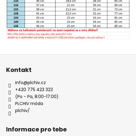
a
j
í
t
?
Z
á
Kontakt
HLEDAT
p
a
info
@
plchiv.cz
t
+420 775 423 323
í
D
(Po - Pa, 8:00-17:00)
o
PLCHIV móda
p
plchiv/
o
r
Informace pro tebe
u